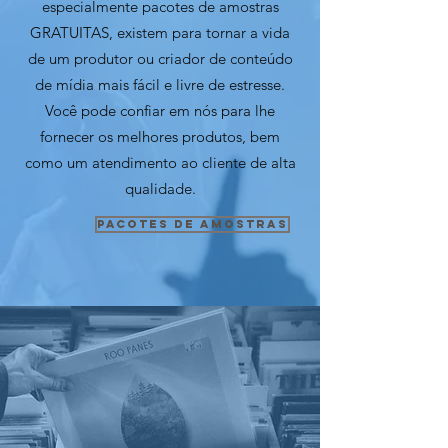
especialmente pacotes de amostras
GRATUITAS, existem para tornar a vida
de um produtor ou criador de conteúdo
de mídia mais fácil e livre de estresse.
Você pode confiar em nós para lhe
fornecer os melhores produtos, bem
como um atendimento ao cliente de alta
qualidade.
Pacotes de amostras