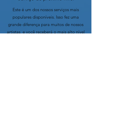
Este é um dos nossos serviços mais
populares disponíveis. Isso fez uma
grande diferença para muitos de nossos
artistas, e você receberá o mais alto nível
de atendimento. Com este serviço, somos
seus maiores fãs. Basta postar no IG,
TikTok ou YouTube usando uma de nossas
batidas e marcar @mckyle_music_official
e
Construa um vínculo
conosco. Sempre
que trabalhar com a Mckyle Music, você
pode ter certeza de que estará em ótimas
mãos.
Construa um vínculo