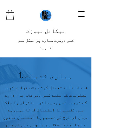
میکائل میوزک
کسی دوسرے سیارے پر جنگل میں
کہیں؟
1. ہماری خدمات
خدمات کا استعمال کرتے وقت فراہم کردہ
معلومات کا مقصد کسی بھی شخص یا ادارے
کے ذریعہ کسی بھی دائرہ اختیار یا ملک
میں تقسیم یا استعمال کرنا نہیں ہے
جہاں اس طرح کی تقسیم یا استعمال قانون
یا ضابطے کے خلاف ہو یا جو ہمیں اس طرح