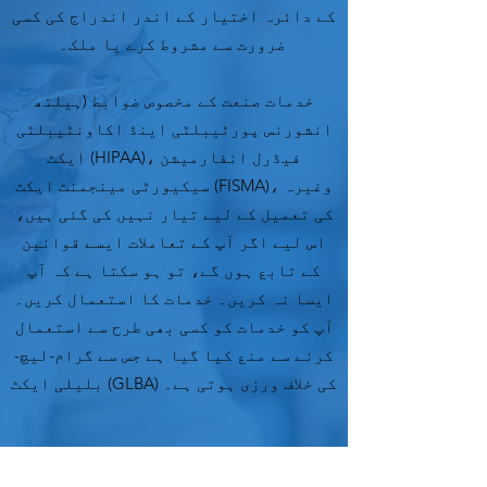
کے دائرہ اختیار کے اندر اندراج کی کسی
ضرورت سے مشروط کرے یا ملک۔
خدمات صنعت کے مخصوص ضوابط (ہیلتھ
انشورنس پورٹیبلٹی اینڈ اکاونٹیبلٹی
ایکٹ (HIPAA)، فیڈرل انفارمیشن
سیکیورٹی مینجمنٹ ایکٹ (FISMA)، وغیرہ
کی تعمیل کے لیے تیار نہیں کی گئی ہیں،
اس لیے اگر آپ کے تعاملات ایسے قوانین
کے تابع ہوں گے، تو ہو سکتا ہے کہ آپ
ایسا نہ کریں۔ خدمات کا استعمال کریں۔
آپ کو خدمات کو کسی بھی طرح سے استعمال
کرنے سے منع کیا گیا ہے جس سے گرام-لیچ-
بلیلی ایکٹ (GLBA) کی خلاف ورزی ہوتی ہے۔