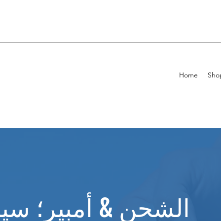
Home
Sho
الشحن & أمبير؛ سيا