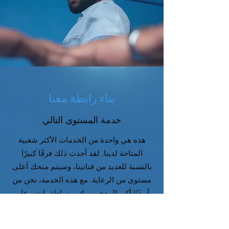
بناء رابطة معنا
خدمة المستوى التالي
هذه هي واحدة من الخدمات الأكثر شعبية
المتاحة لدينا. لقد أحدث ذلك فرقًا كبيرًا
بالنسبة للعديد من فنانينا، وسيتم منحك أعلى
مستوى من الرعاية. مع هذه الخدمة، نحن من
أكبر المعجبين بك. ببساطة، انشر على IG أو
TikTok أو YouTube باستخدام إحدى إيقاعاتنا
وقم بوضع علامة على