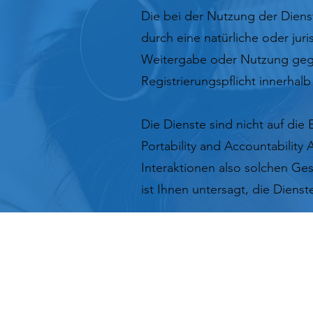
Die bei der Nutzung der Dienst
durch eine natürliche oder jur
Weitergabe oder Nutzung gege
Registrierungspflicht innerha
Die Dienste sind nicht auf die
Portability and Accountability
Interaktionen also solchen Ges
ist Ihnen untersagt, die Diens