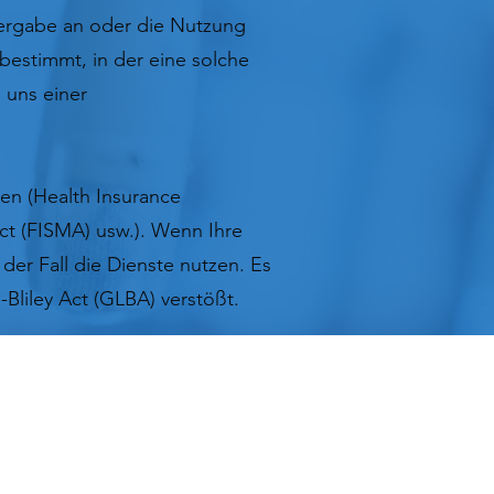
itergabe an oder die Nutzung
bestimmt, in der eine solche
 uns einer
ten (Health Insurance
ct (FISMA) usw.). Wenn Ihre
der Fall die Dienste nutzen. Es
Bliley Act (GLBA) verstößt.