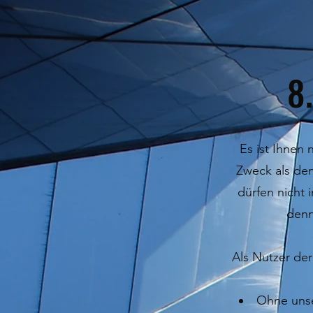
8
Es ist Ihnen 
Zweck als dem
dürfen nicht
denn
Als Nutzer der
Ohne unse