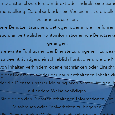
n Diensten abzurufen, um direkt oder indirekt eine Sa
enstellung, Datenbank oder ein Verzeichnis zu erstell
zusammenzustellen.
ere Benutzer täuschen, betrügen oder in die Irre führe
such, an vertrauliche Kontoinformationen wie Benutzerk
gelangen.
tsrelevante Funktionen der Dienste zu umgehen, zu deak
 zu beeinträchtigen, einschließlich Funktionen, die die 
von Inhalten verhindern oder einschränken oder Einsch
g der Dienste und/oder der darin enthaltenen Inhalte d
er die Dienste unserer Meinung nach herabwürdigen, 
auf andere Weise schädigen.
ie die von den Diensten erhaltenen Informationen, um
Missbrauch oder Fehlverhalten zu begehen.
die Dienste in einer Weise, die nicht mit den geltende