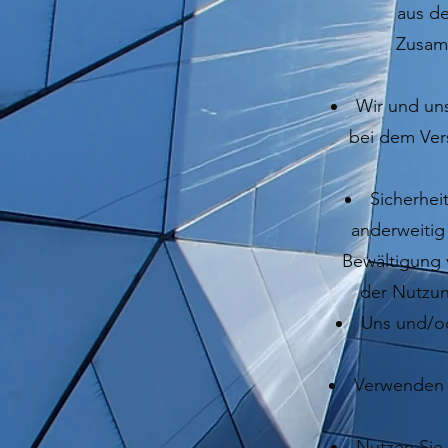
aus de
Zusamm
Wir und uns
bei dem Ver
Sicherhei
anderweitig
Bewältigung 
der Nutzun
Uns und/od
Verwenden S
Nutzen Sie 