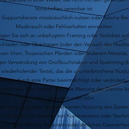
Vorschriften vereinbar ist.
 Supportdienste missbräuchlich nutzen oder falsche Ber
Missbrauch oder Fehlverhalten einreichen.
ligen Sie sich an unbefugtem Framing oder Verlinken auf
chladen oder Übertragen (oder den Versuch des Hochl
von Viren, Trojanischen Pferden oder anderem Material, 
en Verwendung von Großbuchstaben und Spamming (ko
h wiederholender Texte), das die ununterbrochene Nutz
ienste durch eine Partei beeinträchtigt oder verändert ,
nktionen, den Betrieb oder die Wartung der Dienste be
stört, verändert oder stört.
gen Sie sich an einer automatisierten Nutzung des Systems
n Skripten zum Senden von Kommentaren oder Nachri
von Data Mining, Robotern oder ähnlichen Datenerfas