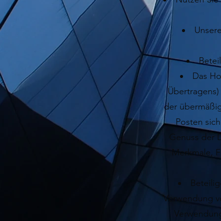
Unsere
Betei
Das Ho
Übertragens) 
der übermäßig
Posten sic
Genuss der D
Merkmale, Fu
Beteili
Verwendung vo
Verwendung 