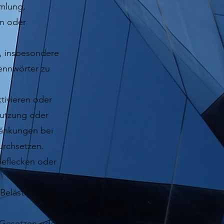
mmlung,
en oder
n, insbesondere
ennwörter zu
tivieren oder
Nutzung oder
ränkungen bei
urchsetzen.
beflecken oder
 Belästigungen,
n Gesetzen oder