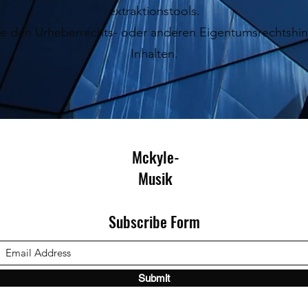
extraktionstools.
e den Urheberrechts- oder anderen Eigentumsrechtshin
Inhalten.
Mckyle-
Musik
Subscribe Form
Submit