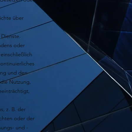
ichte über
 Dienste.
adens oder
einschließlich
ntinuierliches
ung und den
 die Nutzung,
einträchtigt,
, z. B. der
chten oder der
sungs- und -