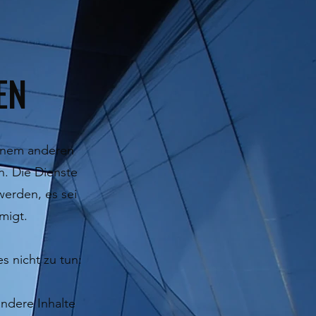
EN
 einem anderen
n. Die Dienste
erden, es sei
migt.
s nicht zu tun:
ndere Inhalte