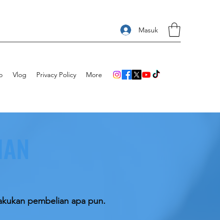
Masuk
p
Vlog
Privacy Policy
More
IAN
lakukan pembelian apa pun.