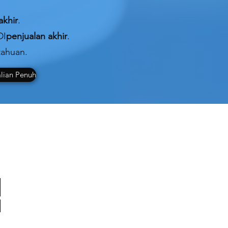
akhir
.
DI
penjualan akhir
.
tahuan.
lian Penuh