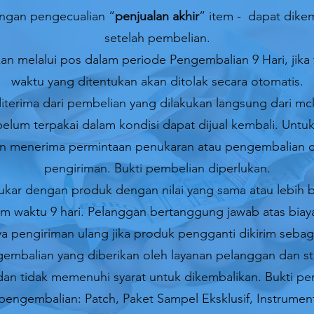
ngan pengecualian “
penjualan akhir
” item - dapat dike
setelah pembelian.
an melalui pos dalam periode Pengembalian 9 Hari, jika 
waktu yang ditentukan akan ditolak secara otomatis.
terima dari pembelian yang dilakukan langsung dari m
lum terpakai dalam kondisi dapat dijual kembali. Untuk
n menerima permintaan penukaran atau pengembalian da
pengiriman. Bukti pembelian diperlukan.
tukar dengan produk dengan nilai yang sama atau lebih
am waktu 9 hari. Pelanggan bertanggung jawab atas bia
a pengiriman ulang jika produk pengganti dikirim sebag
gembalian yang diberikan oleh layanan pelanggan dan s
 dan tidak memenuhi syarat untuk dikembalikan. Bukti pe
pengembalian: Patch, Paket Sampel Eksklusif, Instrument