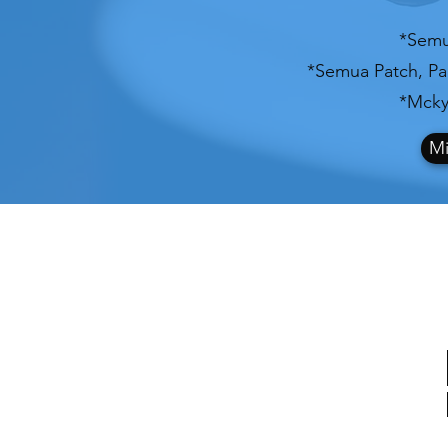
*Semu
*Semua Patch, Pak
*Mckyl
Mi