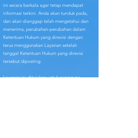
ini secara berkala agar tetap mendapat
informasi terkini. Anda akan tunduk pada,
dan akan dianggap telah mengetahui dan
menerima, perubahan-perubahan dalam
Ketentuan Hukum yang direvisi dengan
terus menggunakan Layanan setelah
tanggal Ketentuan Hukum yang direvisi
tersebut diposting.
Layanan ini ditujukan untuk pengguna
yang berusia minimal 18 tahun. Orang
yang berusia di bawah 18 tahun tidak
diizinkan menggunakan atau mendaftar
Layanan.
Kami menyarankan Anda mencetak
salinan Ketentuan Hukum ini untuk